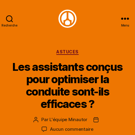
Recherche
Menu
Minautor
Catégories
ASTUCES
Les assistants conçus
pour optimiser la
conduite sont-ils
efficaces ?
Par
L'équipe Minautor
Auteur
Date
de
de
sur
Aucun commentaire
l’article
l’article