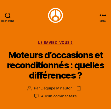
Recherche
Menu
Minautor
Catégories
LE SAVIEZ-VOUS ?
Moteurs d’occasions et
reconditionnés : quelles
différences ?
Par
L'équipe Minautor
Auteur
Date
de
de
sur
Aucun commentaire
l’article
l’article
Moteurs
d’occasions