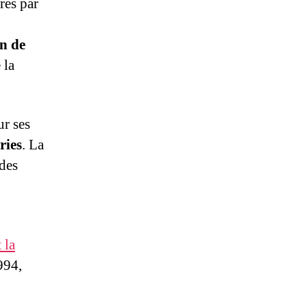
res par
n de
 la
r ses
ries
. La
 des
t la
994,