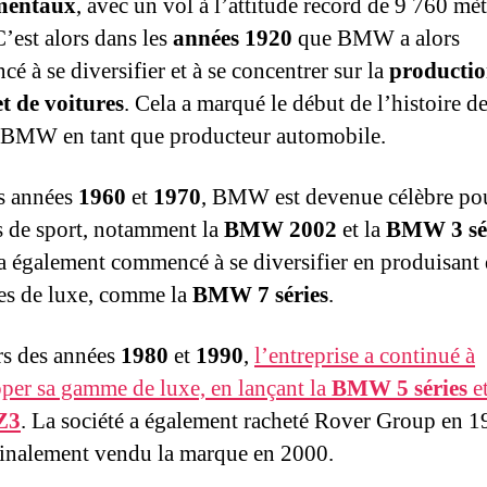
mentaux
, avec un vol à l’attitude record de 9 760 mèt
C’est alors dans les
années 1920
que BMW a alors
é à se diversifier et à se concentrer sur la
productio
t de voitures
. Cela a marqué le début de l’histoire de
BMW en tant que producteur automobile.
s années
1960
et
1970
, BMW est devenue célèbre pou
s de sport, notamment la
BMW 2002
et la
BMW 3 sé
 a également commencé à se diversifier en produisant
es de luxe, comme la
BMW 7 séries
.
s des années
1980
et
1990
,
l’entreprise a continué à
per sa gamme de luxe, en lançant la
BMW 5 séries
e
Z3
. La société a également racheté Rover Group en 1
finalement vendu la marque en 2000.