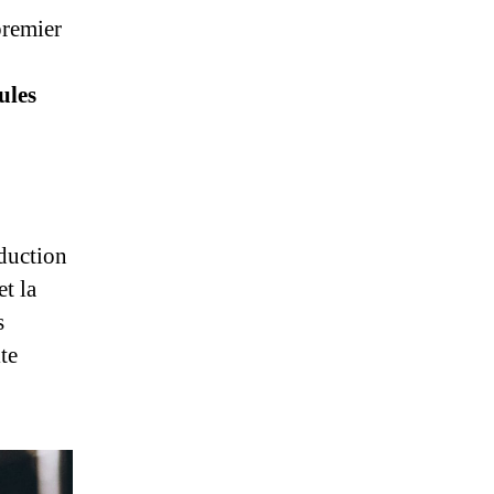
premier
ules
duction
t la
s
te