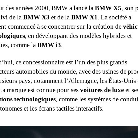
t des années 2000, BMW a lancé la
BMW X5
, son 
ivi de la
BMW X3
et de la
BMW X1
. La société a
nt commencé à se concentrer sur la création de
véhic
ologiques
, en développant des modèles hybrides et
ques, comme la
BMW i3
.
’hui, ce concessionnaire est l’un des plus grands
cteurs automobiles du monde, avec des usines de pro
usieurs pays, notamment l’Allemagne, les États-Unis e
La marque est connue pour ses
voitures de luxe
et se
tions technologiques
, comme les systèmes de condui
onomes et les écrans tactiles interactifs.