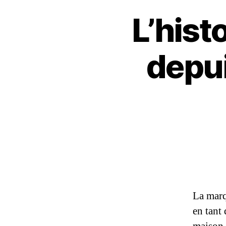
L’hist
depui
La mar
en tant