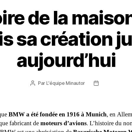
oire de la mai
s sa création j
aujourd’hui
Par
L'équipe Minautor
Auteur
Date
de
de
l’article
l’article
que
BMW a été fondée en 1916 à Munich
, en Alle
 que fabricant de
moteurs d’avions
. L’histoire du no