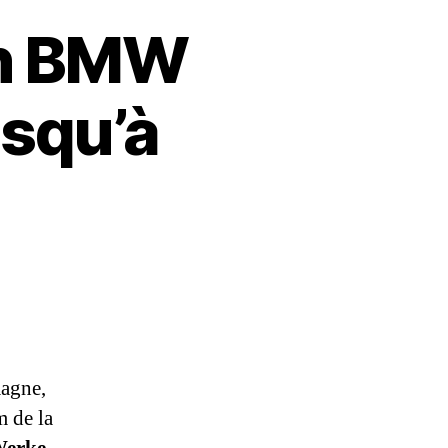
son BMW
usqu’à
magne,
m de la