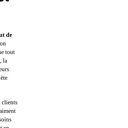
ut de
 on
e tout
, la
eurs
lète
clients
 aiment
soins