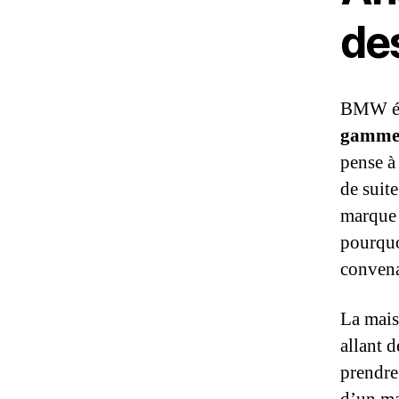
de
BMW éta
gamm
pense à
de suit
marque i
pourquo
convena
La mais
allant 
prendre