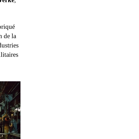
Werke
,
.
briqué
n de la
dustries
litaires