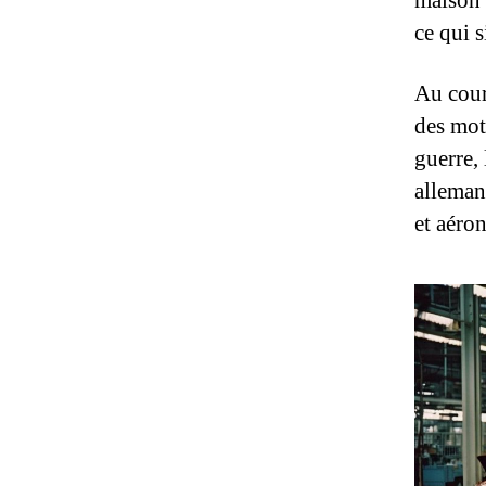
maison 
ce qui 
Au cour
des mot
guerre, 
alleman
et aéro