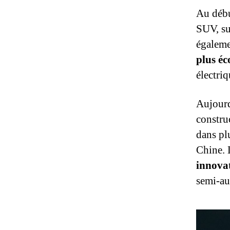
Au débu
SUV, su
égaleme
plus éc
électri
Aujourd
constru
dans pl
Chine. 
innova
semi-aut