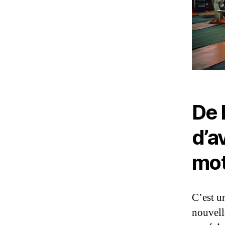
De 
d’a
mo
C’est u
nouvell