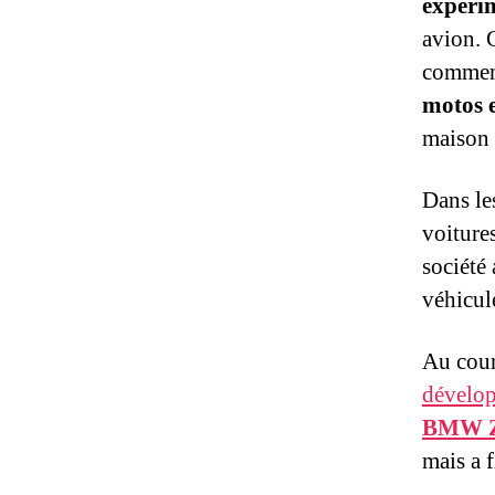
expéri
avion. 
commenc
motos e
maison 
Dans le
voiture
société
véhicul
Au cour
dévelop
BMW 
mais a 