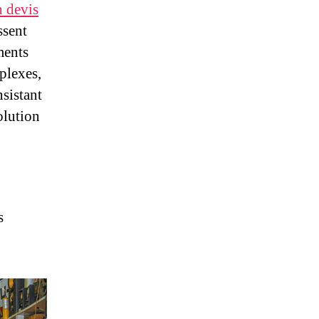
 devis
ssent
ments
plexes,
nsistant
olution
s