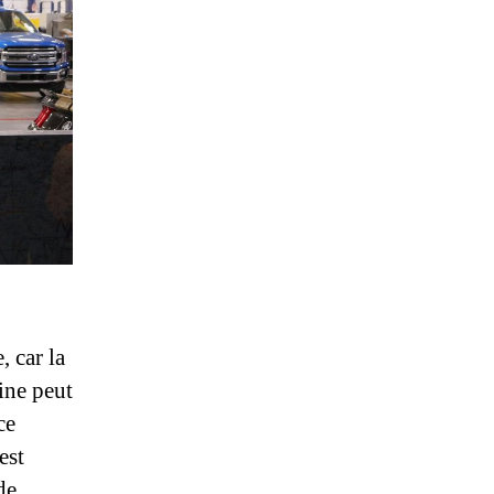
, car la
ine peut
ce
est
de