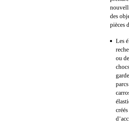
nouvell
des obje
pièces 
Les é
reche
ou de
chocs
garde
parcs
carro
élast
créés
d’acc