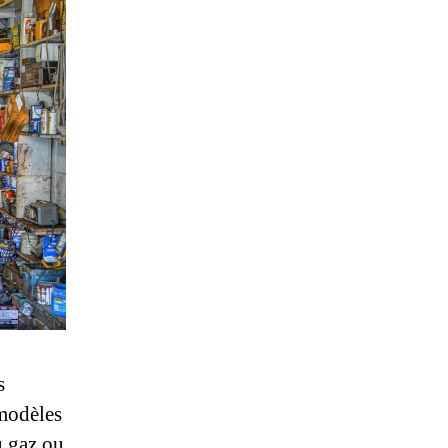
s
 modèles
u gaz ou