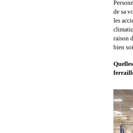
Personne
de sa vo
les acci
climati
raison 
bien so
Quelles
ferraill