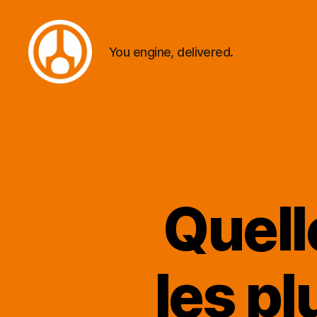
You engine, delivered.
Minautor
Quell
les p