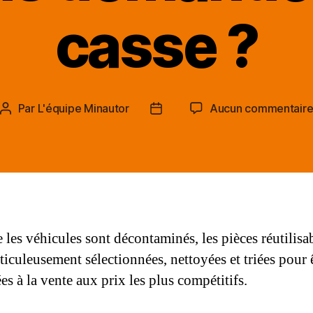
casse ?
Par
L'équipe Minautor
Aucun commentair
Auteur
Date
de
de
l’article
l’article
 les véhicules sont décontaminés, les pièces réutilisa
ticuleusement sélectionnées, nettoyées et triées pour 
s à la vente aux prix les plus compétitifs.