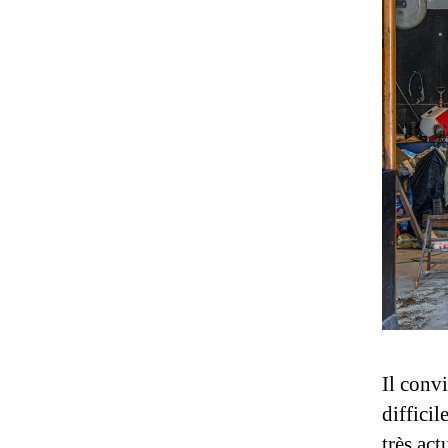
Il convi
difficil
très act