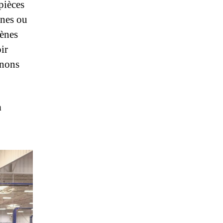
 pièces
nnes ou
mènes
ir
enons
à