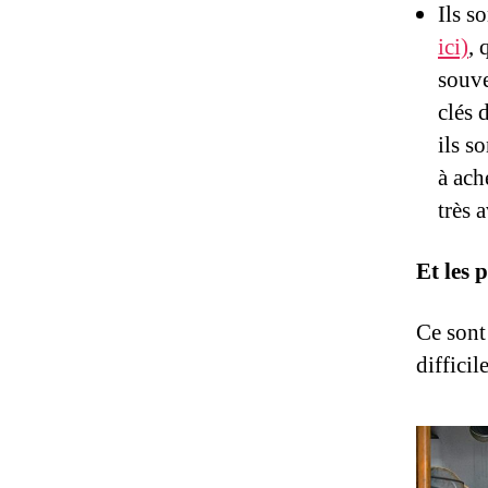
Ils s
ici)
, 
souve
clés 
ils s
à ach
très 
Et les p
Ce sont
difficil