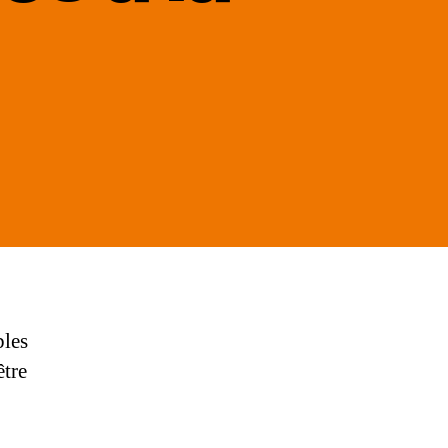
sur
e
Quelles
sont
les
pièces
les
plus
demandées
bles
à
être
la
casse
?