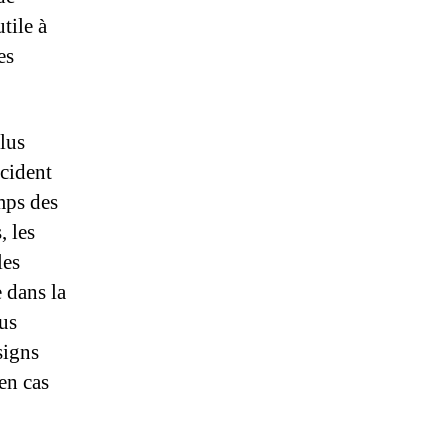
tile à
es
lus
ccident
emps des
, les
les
e dans la
lus
signs
 en cas