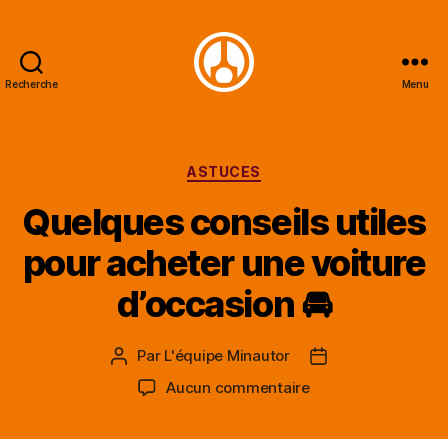
Recherche
Menu
Minautor
Catégories
ASTUCES
Quelques conseils utiles
pour acheter une voiture
d’occasion 🚘
Par
L'équipe Minautor
Auteur
Date
de
de
sur
Aucun commentaire
l’article
l’article
Quelques
conseils