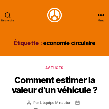
Recherche
Menu
Minautor
Étiquette :
economie circulaire
Catégories
ASTUCES
Comment estimer la
valeur d’un véhicule ?
Par
L'équipe Minautor
Auteur
Date
de
de