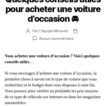
pour acheter une voiture
d’occasion 🚘
Par
L'équipe Minautor
Auteur
Date
de
de
sur
Aucun commentaire
l’article
l’article
Quelques
conseils
utiles
Vous achetez une voiture d’occasion ? Voici quelques
pour
conseils utiles
…
acheter
une
Si vous envisagez d’acheter une voiture d’occasion, la
voiture
première chose à savoir est le type de voiture que vous
d’occasion
recherchez et le budget dont vous disposez à cette fin.
🚘
Vous pouvez ainsi vérifier au préalable les prix moyens
de ce type de véhicule sur internet ou dans les magazines
automobiles.