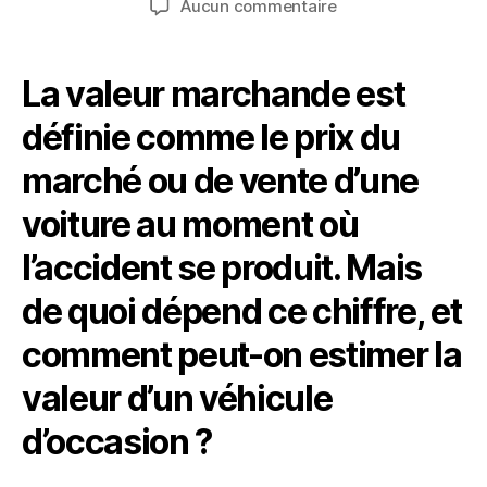
sur
Aucun commentaire
l’article
l’article
Comment
estimer
la
La valeur marchande est
valeur
d’un
définie comme le prix du
véhicule
marché ou de vente d’une
?
voiture au moment où
l’accident se produit. Mais
de quoi dépend ce chiffre, et
comment peut-on estimer la
valeur d’un véhicule
d’occasion ?