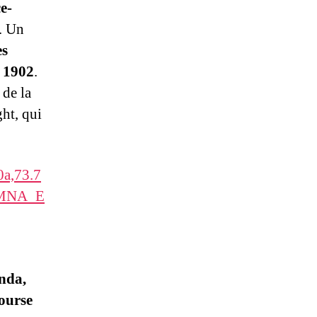
e-
. Un
es
s 1902
.
de la
ht, qui
a,73.7
PSMNA_E
nda,
ourse