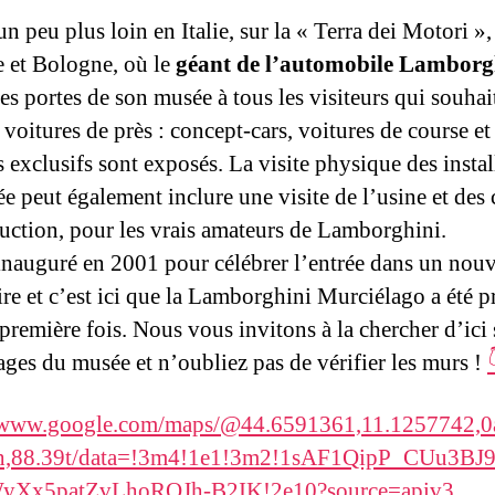
n peu plus loin en Italie, sur la « Terra dei Motori »,
et Bologne, où le
géant de l’automobile Lambor
es portes de son musée à tous les visiteurs qui souhai
 voitures de près : concept-cars, voitures de course et
 exclusifs sont exposés. La visite physique des instal
e peut également inclure une visite de l’usine et des
uction, pour les vrais amateurs de Lamborghini.
é inauguré en 2001 pour célébrer l’entrée dans un nou
ire et c’est ici que la Lamborghini Murciélago a été p
première fois. Nous vous invitons à la chercher d’ici 
ages du musée et n’oubliez pas de vérifier les murs !
//www.google.com/maps/@44.6591361,11.1257742,0a
h,88.39t/data=!3m4!1e1!3m2!1sAF1QipP_CUu3BJ
Xx5patZvLhoRQJh-B2IK!2e10?source=apiv3