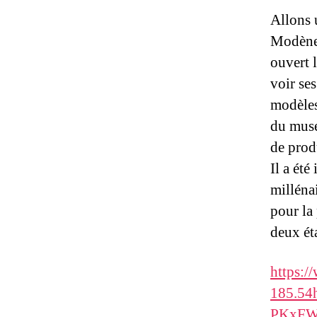
Allons u
Modène 
ouvert l
voir ses
modèles
du musé
de prod
Il a ét
milléna
pour la 
deux ét
https:
185.54
PKxFWy