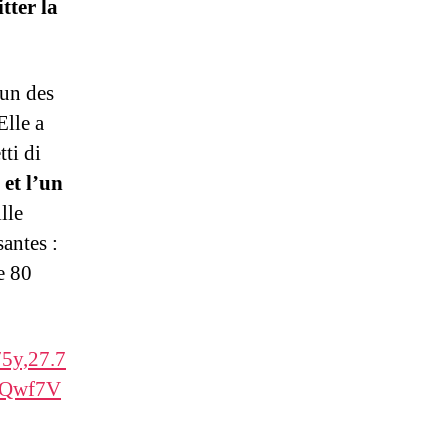
tter la
’un des
Elle a
ti di
et l’un
lle
santes :
e 80
5y,27.7
1Qwf7V