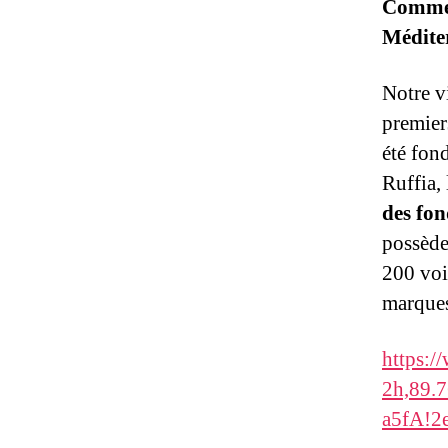
Commenç
Méditer
Notre vi
premier
été fon
Ruffia,
des fon
possède 
200 voi
marques
https:
2h,89.
a5fA!2