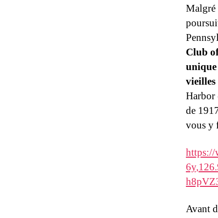
Malgré 
poursui
Pennsyl
Club o
unique 
vieilles
Harbor 
de 1917
vous y 
https:
6y,126
h8pVZ3
Avant de