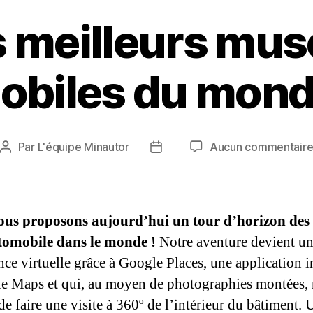
s meilleurs mus
biles du monde
Par
L'équipe Minautor
Aucun commentair
Auteur
Date
de
de
l’article
l’article
ous proposons aujourd’hui un tour d’horizon des
utomobile dans le monde !
Notre aventure devient u
nce virtuelle grâce à Google Places, une application i
e Maps et qui, au moyen de photographies montées,
de faire une visite à 360º de l’intérieur du bâtiment. 