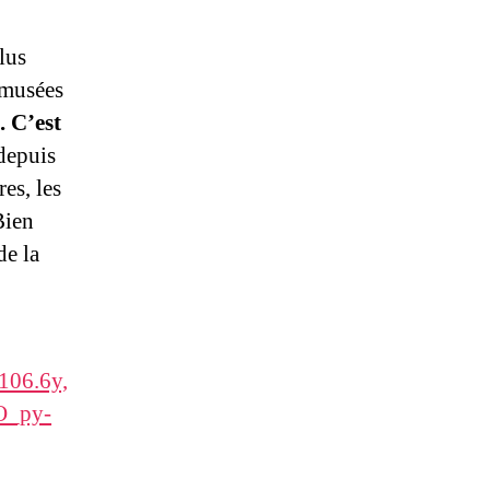
lus
 musées
 C’est
 depuis
es, les
Bien
de la
106.6y,
O_py-