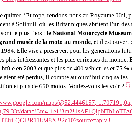
e quitter l’Europe, rendons-nous au Royaume-Uni, p
ment à Solihull, où les Britanniques abritent l’un des
 sont le plus fiers :
le National Motorcycle Museum.
s grand musée de la moto au monde
, et il est ouvert
1984. Elle vise à préserver, pour les générations futur
es plus intéressantes et les plus curieuses du monde. 
it brûlé en 2003 et que plus de 400 véhicules et 75 % 
e aient été perdus, il compte aujourd’hui cinq salles
ition et plus de 650 motos. Voulez-vous les voir ?
👇
//www.google.com/maps/@52.4446157,-1.707191,0a,
h,79.33t/data=!3m4!1e1!3m2!1sAF1QipNTbIioTEz
HTJri-QGI2R118M8X2!2e10?source=apiv3