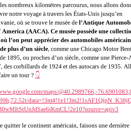
les nombreux kilomètres parcourus, nous allons don
vre notre voyage à travers les États-Unis jusqu’en
vanie, où se trouve le musée de
l’Antique Automob
f America (AACA). Ce musée possède une collecti
où l’on peut apprécier des automobiles américain
 de plus d’un siècle
, comme une Chicago Motor Ben
de 1895, ou proches d’un siècle, comme une Pierce
, des corbillards de 1924 et des autocars de 1935. Al
faire un tour ?
👇
//www.google.com/maps/@40.2989766,-76.6901083,0
.99h,72.52t/data=!3m4!1e1!3m2!1sAF1QipN_K38j
0wMItStUnJdSae6iKmCL!2e10?source=apiv3
 quitter le continent américain, faisons une dernière 