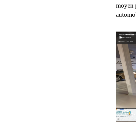
moyen p
automob