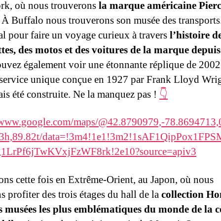
rk, où nous trouverons
la marque américaine Pierc
. À Buffalo nous trouverons son musée des transports
éal pour faire un voyage curieux à travers
l’histoire d
ttes, des motos et des voitures de la marque depui
uvez également voir une étonnante réplique de 2002 
-service unique conçue en 1927 par Frank Lloyd Wrig
ais été construite. Ne la manquez pas !
👇
//www.google.com/maps/@42.8790979,-78.8694713,0
63h,89.82t/data=!3m4!1e1!3m2!1sAF1QipPox1F
1LrPf6jTwKVxjFzWF8rk!2e10?source=apiv3
ns cette fois en Extrême-Orient, au Japon, où nous
 profiter des trois étages du hall de la
collection Ho
s musées les plus emblématiques du monde de la c