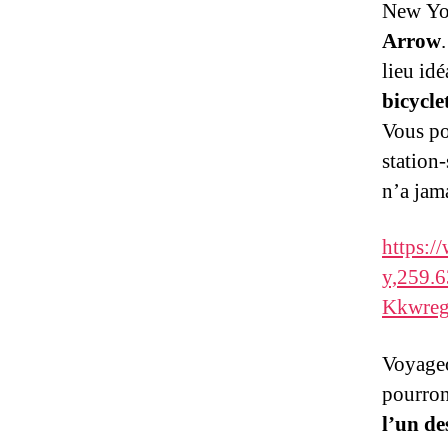
New Yo
Arrow
lieu id
bicycle
Vous po
station
n’a jam
https:
y,259.
Kkwreg
Voyageo
pourrons
l’un de