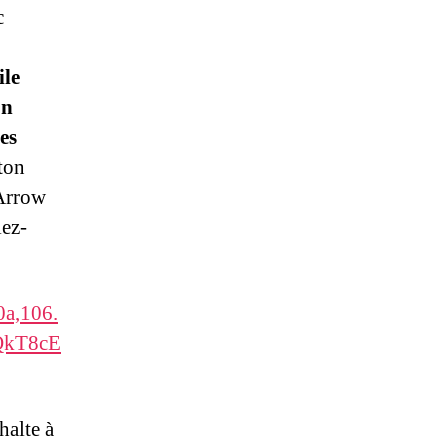
c
ile
on
es
ton
-Arrow
lez-
a,106.
QkT8cE
halte à