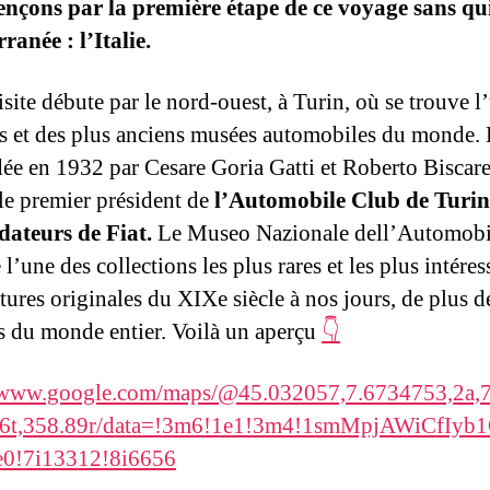
ons par la première étape de ce voyage sans qui
ranée : l’Italie.
site débute par le nord-ouest, à Turin, où se trouve l
s et des plus anciens musées automobiles du monde. 
dée en 1932 par Cesare Goria Gatti et Roberto Biscaret
 le premier président de
l’Automobile Club de Turin 
dateurs de Fiat.
Le Museo Nazionale dell’Automobi
l’une des collections les plus rares et les plus intéres
tures originales du XIXe siècle à nos jours, de plus d
 du monde entier. Voilà un aperçu
👇
//www.google.com/maps/@45.032057,7.6734753,2a,7
76t,358.89r/data=!3m6!1e1!3m4!1smMpjAWiCfIyb
e0!7i13312!8i6656