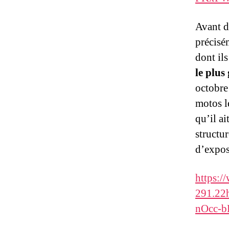
Avant d
précisé
dont ils
le plu
octobre 
motos l
qu’il a
structur
d’expos
https:
291.22
nOcc-b