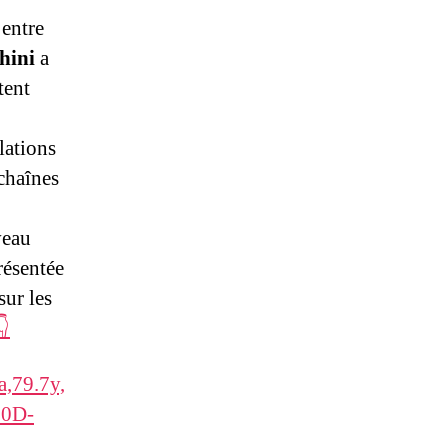
 entre
ghini
a
tent
lations
 chaînes
veau
résentée
sur les
👇
,79.7y,
90D-