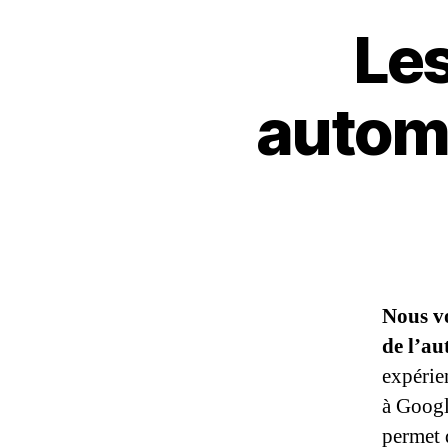
Le
automo
Nous v
de l’a
expérie
à Googl
permet 