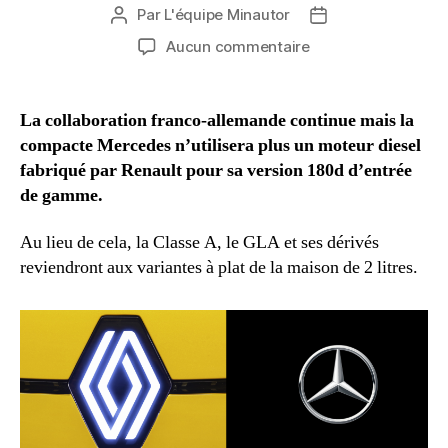
Par
L'équipe Minautor
Auteur
Date
de
de
sur
Aucun commentaire
l’article
l’article
La
fin
d’un
La collaboration franco-allemande continue mais la
moteur
compacte Mercedes n’utilisera plus un moteur diesel
Renault
fabriqué par Renault pour sa version 180d d’entrée
dans
de gamme.
une
Mercedes
Au lieu de cela, la Classe A, le GLA et ses dérivés
?
reviendront aux variantes à plat de la maison de 2 litres.