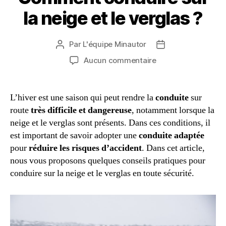
la neige et le verglas ?
Par
L'équipe Minautor
Auteur
Date
de
de
sur
Aucun commentaire
l’article
l’article
Comment
conduire
sur
L’hiver est une saison qui peut rendre la
conduite
sur
la
route
très difficile et dangereuse
, notamment lorsque la
neige
neige et le verglas sont présents. Dans ces conditions, il
et
est important de savoir adopter une
conduite adaptée
le
pour
réduire les risques d’accident
. Dans cet article,
verglas
nous vous proposons quelques conseils pratiques pour
?
conduire sur la neige et le verglas en toute sécurité.