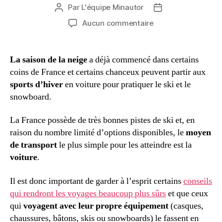
Par
L'équipe Minautor
Auteur
Date
de
de
sur
Aucun commentaire
l’article
l’article
Quelques
conseils
pour
La saison de la neige
a déjà commencé dans certains
partir
coins de France et certains chanceux peuvent partir aux
au
sports d’hiver
en voiture pour pratiquer le ski et le
ski
snowboard.
avec
votre
La France possède de très bonnes pistes de ski et, en
voiture
raison du nombre limité d’options disponibles, le
moyen
de transport
le plus simple pour les atteindre est la
voiture
.
Il est donc important de garder à l’esprit certains
conseils
qui rendront les voyages beaucoup plus sûrs
et que ceux
qui
voyagent avec leur propre équipement
(casques,
chaussures, bâtons, skis ou snowboards) le fassent en