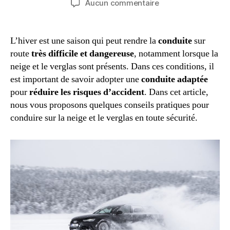
sur
Aucun commentaire
l’article
l’article
Comment
conduire
sur
L’hiver est une saison qui peut rendre la
conduite
sur
la
route
très difficile et dangereuse
, notamment lorsque la
neige
neige et le verglas sont présents. Dans ces conditions, il
et
est important de savoir adopter une
conduite adaptée
le
pour
réduire les risques d’accident
. Dans cet article,
verglas
nous vous proposons quelques conseils pratiques pour
?
conduire sur la neige et le verglas en toute sécurité.