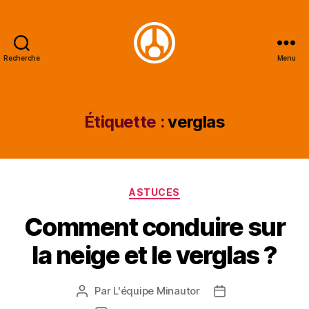
Recherche
Menu
Minautor
Étiquette :
verglas
Catégories
ASTUCES
Comment conduire sur
la neige et le verglas ?
Par
L'équipe Minautor
Auteur
Date
de
de